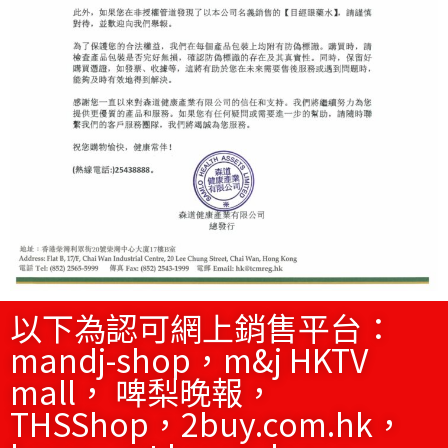
以下為認可網上銷售平台：
mandj-shop，m&j HKTV
mall， 啤梨晚報，
THSShop，2buy.com.hk，